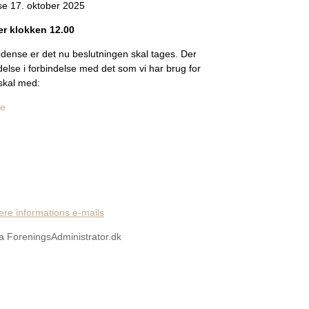
se 17. oktober 2025
er klokken 12.00
Odense er det nu beslutningen skal tages. Der
else i forbindelse med det som vi har brug for
u skal med:
se
ere informations e-mails
ia ForeningsAdministrator.dk