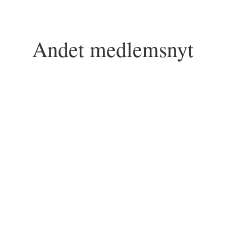
Andet medlemsnyt
r kommer flere gode tilbud Vi laver i november gratis workshops hvor