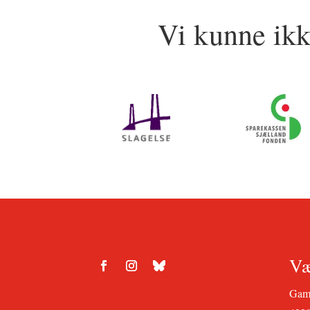
Vi kunne ikk
Væ
Gamm