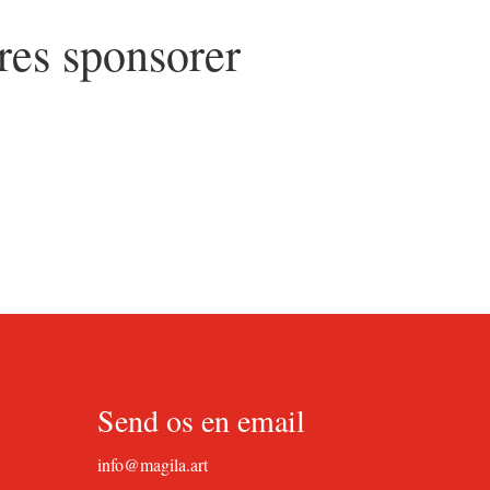
res sponsorer
Send os en email
info@magila.art