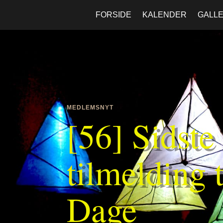
FORSIDE
KALENDER
GALLE
MEDLEMSNYT
[56] Sidste 
tilmelding 
Dage