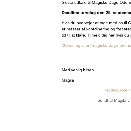
Sidste udkald til Magiske Dage Oden
Deadline torsdag den 25. septemb
Hvis du overvejer at tage med os til 
er masser af koordinering og forbered
tid til at klare. Tilmeld dig her hvis d
2025.magila.art/magiske-dage-oden
Med venlig hilsen
Magila
Modtag ikke fl
Sendt af Magila v