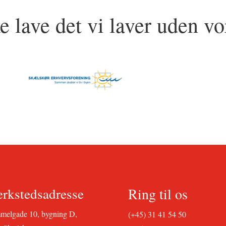
e lave det vi laver uden vo
Ring til os
rkstedsadresse
elgade 10, bygning D,
(+45) 31 41 54 50