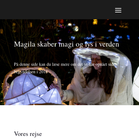
Magila skaber magi og lys i verden
På denne side kan du læse mere om det vi har opnået siden
begyndelsen i 2016
Vores rejse