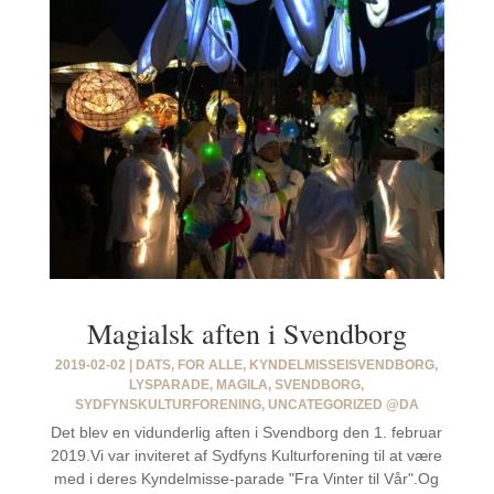
Magialsk aften i Svendborg
2019-02-02
|
DATS
,
FOR ALLE
,
KYNDELMISSEISVENDBORG
,
LYSPARADE
,
MAGILA
,
SVENDBORG
,
SYDFYNSKULTURFORENING
,
UNCATEGORIZED @DA
Det blev en vidunderlig aften i Svendborg den 1. februar
2019.Vi var inviteret af Sydfyns Kulturforening til at være
med i deres Kyndelmisse-parade "Fra Vinter til Vår".Og