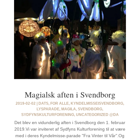
Magialsk aften i Svendborg
2019-02-02
|
DATS
,
FOR ALLE
,
KYNDELMISSEISVENDBORG
,
LYSPARADE
,
MAGILA
,
SVENDBORG
,
SYDFYNSKULTURFORENING
,
UNCATEGORIZED @DA
Det blev en vidunderlig aften i Svendborg den 1. februar
2019.Vi var inviteret af Sydfyns Kulturforening til at være
med i deres Kyndelmisse-parade "Fra Vinter til Vår".Og