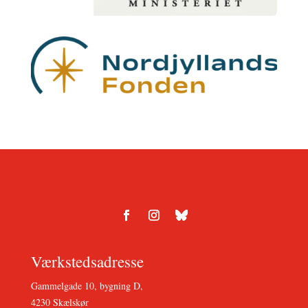
Værkstedsadresse
Gammelgade 10, bygning D,
4230 Skælskør